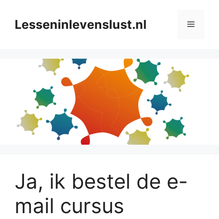
Ga
naar
Lesseninlevenslust.nl
Menu
de
inhoud
Ja, ik bestel de e-
mail cursus