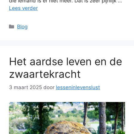
die iemand is er niet meer. Dat is zeer pijnlijk …
Lees verder
Categorieën
Blog
Het aardse leven en de
zwaartekracht
3 maart 2025
door
lesseninlevenslust