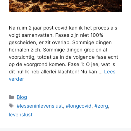
Na ruim 2 jaar post covid kan ik het proces als
volgt samenvatten. Fases zijn niet 100%
gescheiden, er zit overlap. Sommige dingen
herhalen zich. Sommige dingen groeien al
voorzichtig, totdat ze in de volgende fase echt
op de voorgrond komen. Fase 1: O jee, wat is
dit nu! Ik heb allerlei klachten! Nu kan …
Lees
verder
Categorieën
Blog
Tags
#lesseninlevenslust
,
#longcovid
,
#zorg
,
levenslust