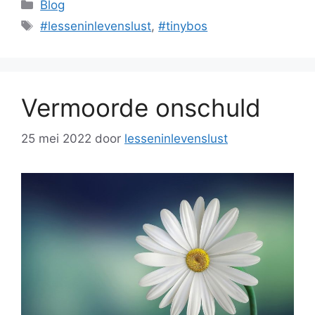
Categorieën
Blog
Tags
#lesseninlevenslust
,
#tinybos
Vermoorde onschuld
25 mei 2022
door
lesseninlevenslust