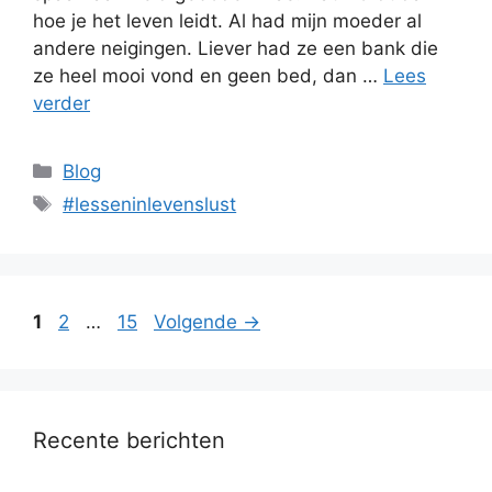
hoe je het leven leidt. Al had mijn moeder al
andere neigingen. Liever had ze een bank die
ze heel mooi vond en geen bed, dan …
Lees
verder
Categorieën
Blog
Tags
#lesseninlevenslust
Pagina
Pagina
Pagina
1
2
…
15
Volgende
→
Recente berichten