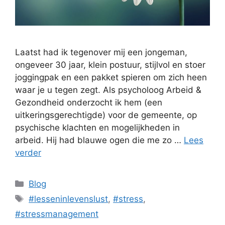
Laatst had ik tegenover mij een jongeman,
ongeveer 30 jaar, klein postuur, stijlvol en stoer
joggingpak en een pakket spieren om zich heen
waar je u tegen zegt. Als psycholoog Arbeid &
Gezondheid onderzocht ik hem (een
uitkeringsgerechtigde) voor de gemeente, op
psychische klachten en mogelijkheden in
arbeid. Hij had blauwe ogen die me zo …
Lees
verder
Categorieën
Blog
Tags
#lesseninlevenslust
,
#stress
,
#stressmanagement