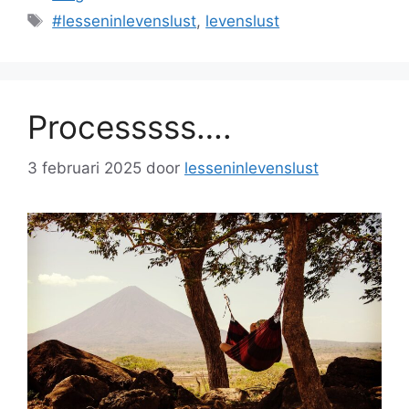
Tags
#lesseninlevenslust
,
levenslust
Processsss….
3 februari 2025
door
lesseninlevenslust