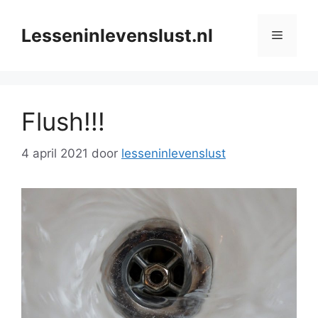
Ga
naar
Lesseninlevenslust.nl
Menu
de
inhoud
Flush!!!
4 april 2021
door
lesseninlevenslust