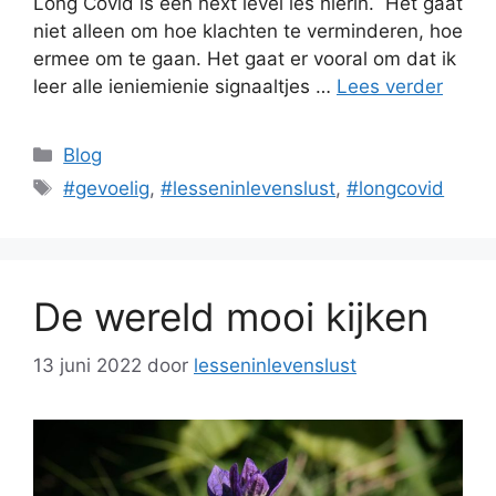
Long Covid is een next level les hierin. Het gaat
niet alleen om hoe klachten te verminderen, hoe
ermee om te gaan. Het gaat er vooral om dat ik
leer alle ieniemienie signaaltjes …
Lees verder
Categorieën
Blog
Tags
#gevoelig
,
#lesseninlevenslust
,
#longcovid
De wereld mooi kijken
13 juni 2022
door
lesseninlevenslust