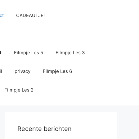
ct
CADEAUTJE!
4
Filmpje Les 5
Filmpje Les 3
l
privacy
Filmpje Les 6
Filmpje Les 2
Recente berichten