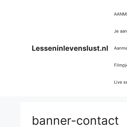
Ga
naar
AANME
de
inhoud
Je aan
Lesseninlevenslust.nl
Aanmel
Filmpj
Live s
banner-contact