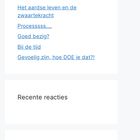
Het aardse leven en de
zwaartekracht
Processsss….
Goed bezig?
Bij de tijd
Gevoelig zijn, hoe DOE je dat?!
Recente reacties