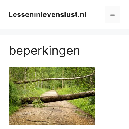
Ga
naar
Lesseninlevenslust.nl
Menu
de
inhoud
beperkingen