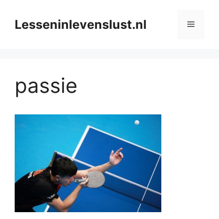
Ga
naar
Lesseninlevenslust.nl
Menu
de
inhoud
passie