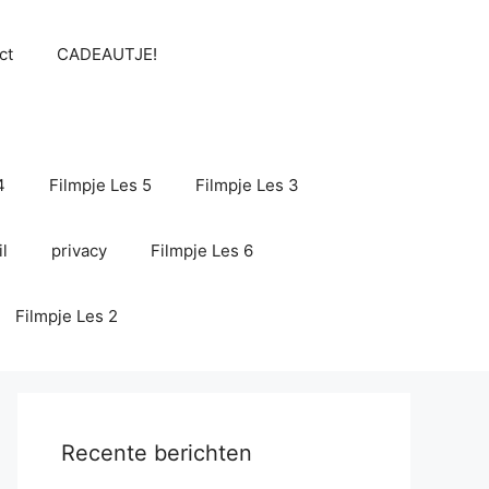
ct
CADEAUTJE!
4
Filmpje Les 5
Filmpje Les 3
l
privacy
Filmpje Les 6
Filmpje Les 2
Recente berichten