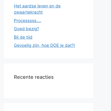
Het aardse leven en de
zwaartekracht
Processsss….
Goed bezig?
Bij de tijd
Gevoelig zijn, hoe DOE je dat?!
Recente reacties