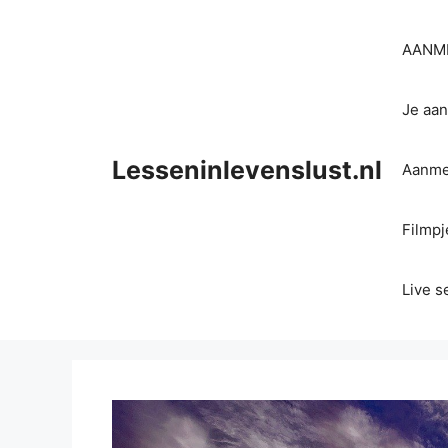
Ga
naar
AANME
de
inhoud
Je aan
Lesseninlevenslust.nl
Aanmel
Filmpj
Live s