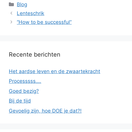
Categorieën
Blog
Lenteschrik
“How to be successful”
Recente berichten
Het aardse leven en de zwaartekracht
Processsss….
Goed bezig?
Bij de tijd
Gevoelig zijn, hoe DOE je dat?!