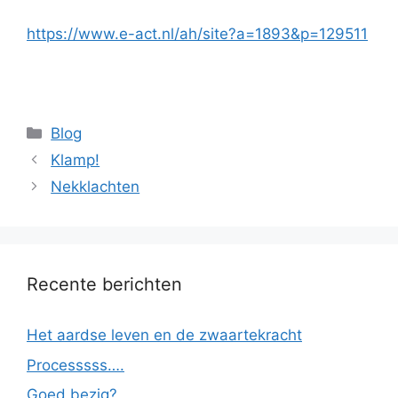
https://www.e-act.nl/ah/site?a=1893&p=129511
Categorieën
Blog
Klamp!
Nekklachten
Recente berichten
Het aardse leven en de zwaartekracht
Processsss….
Goed bezig?